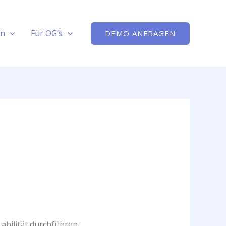
on
Für OG’s
DEMO ANFRAGEN
abilität durchführen.