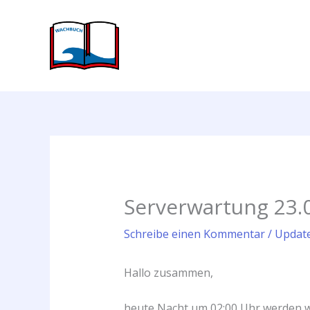
Zum
Inhalt
springen
Serverwartung 23.
Schreibe einen Kommentar
/
Updat
Hallo zusammen,
heute Nacht um 02:00 Uhr werden wi