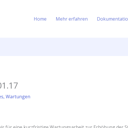
Home
Mehr erfahren
Dokumentati
01.17
es
,
Wartungen
r für eine kurzfristige Wartungsarbeit zur Erhöhung der St